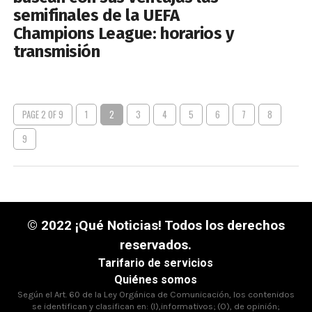
semifinales de la UEFA
Champions League: horarios y
transmisión
PAGE 2 OF 9
1
2
3
4
5
6
7
8
9
© 2022 ¡Qué Noticias! Todos los derechos
reservados.
Tarifario de servicios
Quiénes somos
Según el Art. 60 de la Ley Orgánica de Comunicación, los contenidos
se identifican y clasifican en: (I),informativos; (O), de opinión;