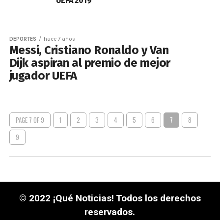
UEFA 2019
DEPORTES
hace 7 años
Messi, Cristiano Ronaldo y Van
Dijk aspiran al premio de mejor
jugador UEFA
PAGE 7 OF 9
1
2
3
4
5
6
7
8
9
© 2022 ¡Qué Noticias! Todos los derechos
reservados.