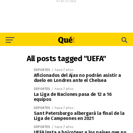
PUBLICIDAD
All posts tagged "UEFA"
DEPORTES
hace 7 años
Aficionados del Ajax no podrán asistir a
duelo en Londres ante el Chelsea
DEPORTES
hace 7 años
La Liga de Naciones pasa de 12 a 16
equipos
DEPORTES
hace 7 años
Sant Petersburgo albergará la final de la
Liga de Campeones en 2021
DEPORTES
hace 7 años
UEFA insta a boicotear a los países que no