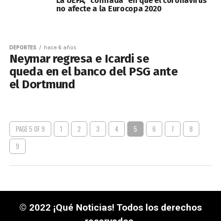
La UEFA, "confiada" en que el coronavirus
no afecte a la Eurocopa 2020
DEPORTES
hace 6 años
Neymar regresa e Icardi se
queda en el banco del PSG ante
el Dortmund
PAGE 5 OF 9
1
2
3
4
5
6
7
8
9
© 2022 ¡Qué Noticias! Todos los derechos