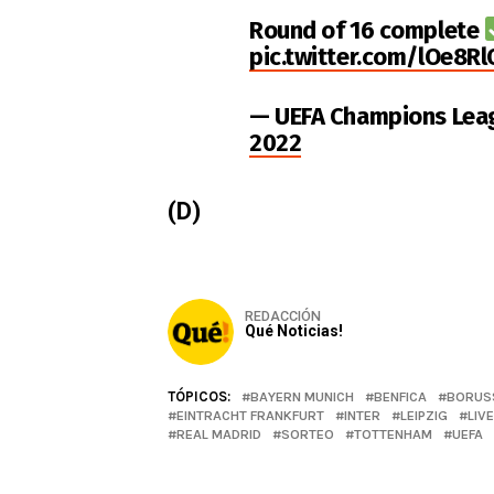
Round of 16 complete
pic.twitter.com/lOe8R
— UEFA Champions Le
2022
(D)
REDACCIÓN
Qué Noticias!
TÓPICOS:
BAYERN MUNICH
BENFICA
BORUS
EINTRACHT FRANKFURT
INTER
LEIPZIG
LIV
REAL MADRID
SORTEO
TOTTENHAM
UEFA