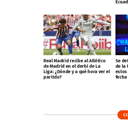
Ecuad
Real Madrid recibe al Atlético
Se def
de Madrid en el derbi de La
de la
Liga: ¿Dónde y a qué hora ver el
estos 
partido?
fecha
C