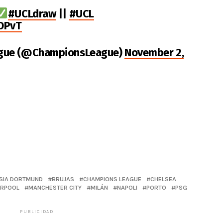
#UCLdraw
||
#UCL
lOPvT
ague (@ChampionsLeague)
November 2,
SIA DORTMUND
BRUJAS
CHAMPIONS LEAGUE
CHELSEA
ERPOOL
MANCHESTER CITY
MILÁN
NAPOLI
PORTO
PSG
PUBLICIDAD