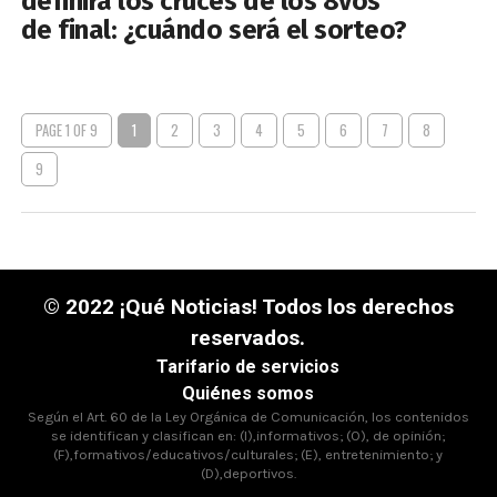
definirá los cruces de los 8vos
de final: ¿cuándo será el sorteo?
PAGE 1 OF 9
1
2
3
4
5
6
7
8
9
© 2022 ¡Qué Noticias! Todos los derechos
reservados.
Tarifario de servicios
Quiénes somos
Según el Art. 60 de la Ley Orgánica de Comunicación, los contenidos
se identifican y clasifican en: (I),informativos; (O), de opinión;
(F),formativos/educativos/culturales; (E), entretenimiento; y
(D),deportivos.