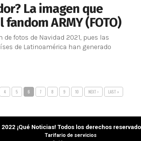
dor? La imagen que
al fandom ARMY (FOTO)
 de fotos de Navidad 2021, pues las
íses de Latinoamérica han generado
4
5
6
7
8
9
10
NEXT ›
LAST »
 2022 ¡Qué Noticias! Todos los derechos reservado
Tarifario de servicios