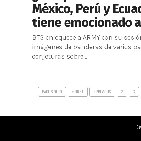
México, Perú y Ecua
tiene emocionado 
BTS enloquece a ARMY con su sesión
imágenes de banderas de varios pa
conjeturas sobre...
PAGE 6 OF 10
« FIRST
‹ PREVIOUS
2
3
©