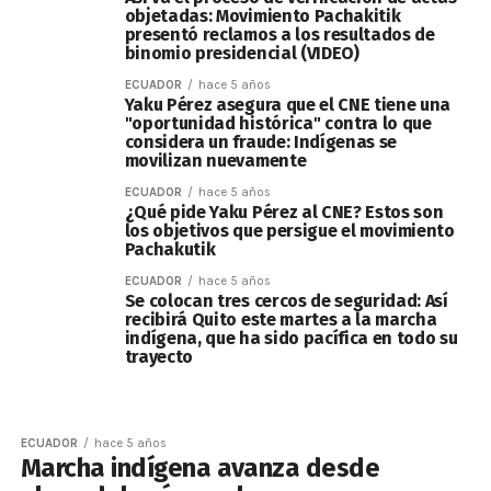
objetadas: Movimiento Pachakitik
presentó reclamos a los resultados de
binomio presidencial (VIDEO)
ECUADOR
hace 5 años
Yaku Pérez asegura que el CNE tiene una
"oportunidad histórica" contra lo que
considera un fraude: Indígenas se
movilizan nuevamente
ECUADOR
hace 5 años
¿Qué pide Yaku Pérez al CNE? Estos son
los objetivos que persigue el movimiento
Pachakutik
ECUADOR
hace 5 años
Se colocan tres cercos de seguridad: Así
recibirá Quito este martes a la marcha
indígena, que ha sido pacífica en todo su
trayecto
ECUADOR
hace 5 años
Marcha indígena avanza desde