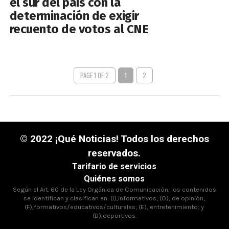
el sur del país con la
determinación de exigir
recuento de votos al CNE
PAGE 1 OF 2
1
2
© 2022 ¡Qué Noticias! Todos los derechos
reservados.
Tarifario de servicios
Quiénes somos
Según el Art. 60 de la Ley Orgánica de Comunicación, los contenidos
se identifican y clasifican en: (I),informativos; (O), de opinión;
(F),formativos/educativos/culturales; (E), entretenimiento; y
(D),deportivos.