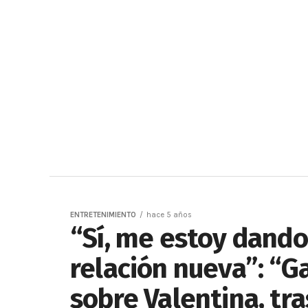
ENTRETENIMIENTO
hace 5 años
“Sí, me estoy dand
relación nueva”: “G
sobre Valentina, tr