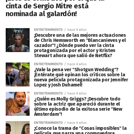
cinta de Sergio Mitre está
nominada al galardón!
ENTRETENIMIENTO
hace 4 años
¡Descubre una de las mejores actuaciones
de Chris Hemsworth en "Blancanieves y el
cazador"! ¿Dónde puedo ver la cinta
protagonizada por el actor y Kristen
Stewart ahora que salió de Netflix?
ENTRETENIMIENTO
hace 4 años
¿Vale la pena ver "Shotgun Wedding"?
¡Entérate qué opinan los críticos sobre la
nueva película protagonizada por Jennifer
Lopez y Josh Duhamel!
ENTRETENIMIENTO
hace 4 años
¿Quién es Molly Griggs? ¡Descubre todo
sobre la actriz que apareció durante el
último episodio de la exitosa serie "New
Ámsterdam"!
ENTRETENIMIENTO
hace 4 años
¡Conoce la trama de "Cosas imposibles" la
película que narra una conmovedora