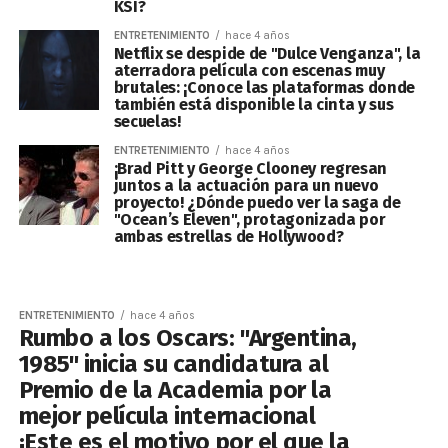
KSI?
ENTRETENIMIENTO
hace 4 años
Netflix se despide de "Dulce Venganza", la
aterradora película con escenas muy
brutales: ¡Conoce las plataformas donde
también está disponible la cinta y sus
secuelas!
ENTRETENIMIENTO
hace 4 años
¡Brad Pitt y George Clooney regresan
juntos a la actuación para un nuevo
proyecto! ¿Dónde puedo ver la saga de
"Ocean’s Eleven", protagonizada por
ambas estrellas de Hollywood?
ENTRETENIMIENTO
hace 4 años
Rumbo a los Oscars: "Argentina,
1985" inicia su candidatura al
Premio de la Academia por la
mejor película internacional
¡Este es el motivo por el que la