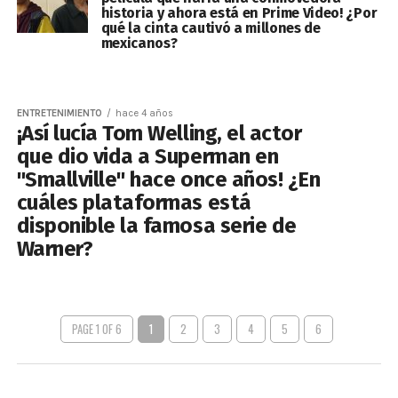
historia y ahora está en Prime Video! ¿Por
qué la cinta cautivó a millones de
mexicanos?
ENTRETENIMIENTO
hace 4 años
¡Así lucía Tom Welling, el actor
que dio vida a Superman en
"Smallville" hace once años! ¿En
cuáles plataformas está
disponible la famosa serie de
Warner?
PAGE 1 OF 6
1
2
3
4
5
6