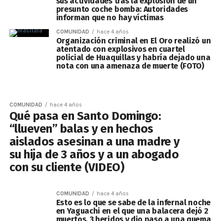
sus actividades tras la explosión de un
presunto coche bomba: Autoridades
informan que no hay víctimas
COMUNIDAD
hace 4 años
Organización criminal en El Oro realizó un
atentado con explosivos en cuartel
policial de Huaquillas y habría dejado una
nota con una amenaza de muerte (FOTO)
COMUNIDAD
hace 4 años
Qué pasa en Santo Domingo:
“llueven” balas y en hechos
aislados asesinan a una madre y
su hija de 3 años y a un abogado
con su cliente (VIDEO)
COMUNIDAD
hace 4 años
Esto es lo que se sabe de la infernal noche
en Yaguachi en el que una balacera dejó 2
muertos, 3 heridos y dio paso a una quema