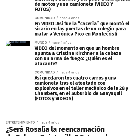
de motos y una camioneta (VIDEO Y
FOTOS)
COMUNIDAD
hace 4 años
En VIDEO: Así fue la “cacería” que montó el
sicario en las puertas de un colegio para
matar a Verónica Pico en Montecristi
MUNDO
hace 4 años
VIDEO del momento en que un hombre
apunta a Cristina Kirchner a la cabeza
con un arma de fuego: ¿Quién es el
atacante?
COMUNIDAD
hace 4 años
Así quedaron los cuatro carros y una
camioneta tras el atentado con
explosivos en el taller mecánico de la 28 y
Chambers, en el Suburbio de Guayaquil
(FOTOS y VIDEOS)
ENTRETENIMIENTO
hace 4 años
¿Será Rosalía la reencarnación