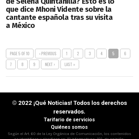
de Selena Quintanilla? Esto es lo
que dice Mhoni Vidente sobre la
cantante española tras su visita
a México
PAGE 5 OF 10
‹ PREVIOUS
1
2
3
4
5
6
7
8
9
NEXT ›
LAST »
© 2022 ¡Qué Noticias! Todos los derechos
reservados.
Tarifario de servicios
Quiénes somos
Según el Art. 60 de la Ley Orgánica de Comunicación, los contenidos
se identifican y clasifican en: (I),informativos; (O), de opinión;