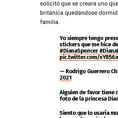
solicitó que se creara uno que
británica quedándose dormida
familia.
Yo siempre tengo presen
stickers que me hice de 
#DianaSpencer
#Diana
pic.twitter.com/xY856
— Rodrigo Guerrero C
2021
Alguien de favor tiene
foto de la princesa Di
Siento que lo usaría m