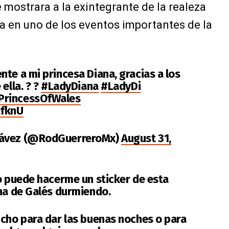
 mostrara a la exintegrante de la realeza
 en uno de los eventos importantes de la
te a mi princesa Diana, gracias a los
ella. ? ?
#LadyDiana
#LadyDi
PrincessOfWales
afknU
hávez (@RodGuerreroMx)
August 31,
 o puede hacerme un sticker de esta
ana de Galés durmiendo.
ucho para dar las buenas noches o para