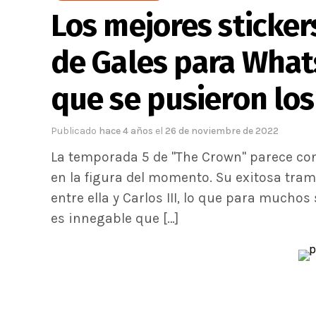
Los mejores sticker
de Gales para Whats
que se pusieron los
Publicado
hace 4 años
el
26 de noviembre de 2022
La temporada 5 de "The Crown" parece conv
en la figura del momento. Su exitosa tra
entre ella y Carlos III, lo que para muchos s
es innegable que […]