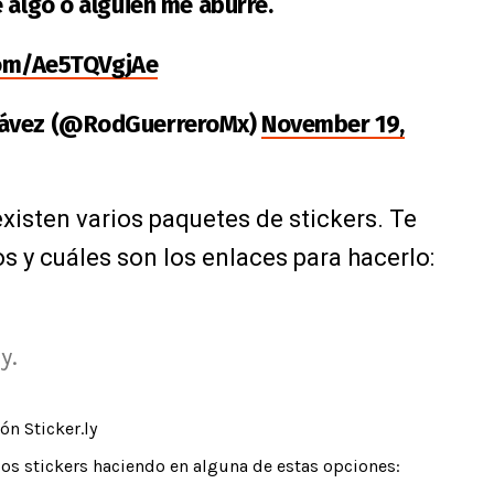
 algo o alguien me aburre.
com/Ae5TQVgjAe
hávez (@RodGuerreroMx)
November 19,
existen varios paquetes de stickers. Te
 y cuáles son los enlaces para hacerlo:
y.
ón Sticker.ly
los stickers haciendo en alguna de estas opciones: