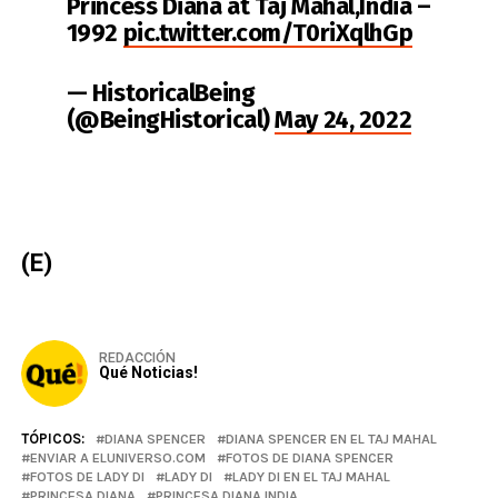
Princess Diana at Taj Mahal,India –
1992
pic.twitter.com/T0riXqlhGp
— HistoricalBeing
(@BeingHistorical)
May 24, 2022
(E)
REDACCIÓN
Qué Noticias!
TÓPICOS:
DIANA SPENCER
DIANA SPENCER EN EL TAJ MAHAL
ENVIAR A ELUNIVERSO.COM
FOTOS DE DIANA SPENCER
FOTOS DE LADY DI
LADY DI
LADY DI EN EL TAJ MAHAL
PRINCESA DIANA
PRINCESA DIANA INDIA