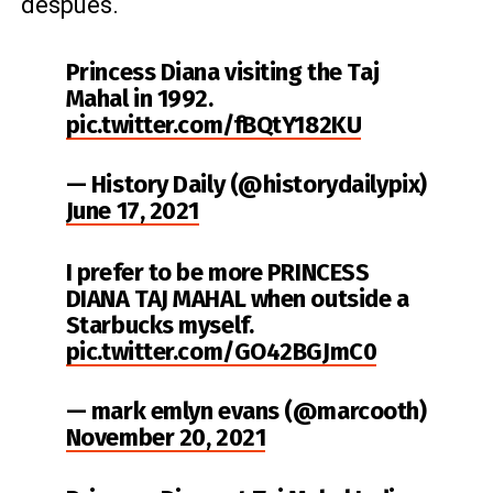
después.
Princess Diana visiting the Taj
Mahal in 1992.
pic.twitter.com/fBQtY182KU
— History Daily (@historydailypix)
June 17, 2021
I prefer to be more PRINCESS
DIANA TAJ MAHAL when outside a
Starbucks myself.
pic.twitter.com/GO42BGJmC0
— mark emlyn evans (@marcooth)
November 20, 2021