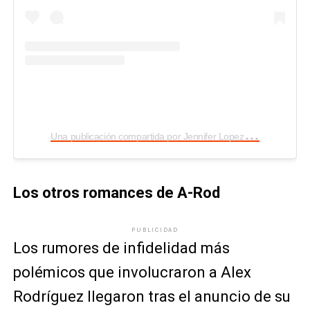
U
na publicación compartida por Jennifer Lopez (@jlo)
Los otros romances de A-Rod
PUBLICIDAD
Los rumores de infidelidad más
polémicos que involucraron a Alex
Rodríguez llegaron tras el anuncio de su