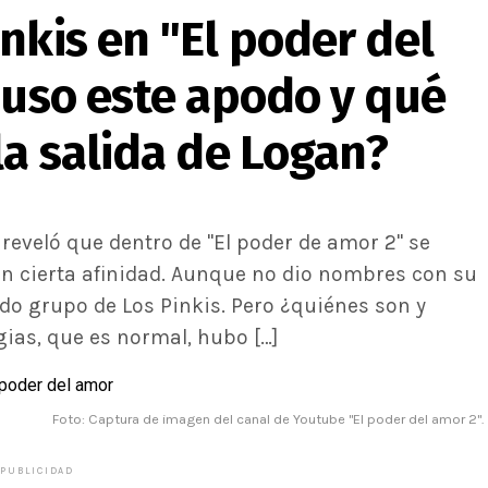
nkis en "El poder del
puso este apodo y qué
la salida de Logan?
reveló que dentro de "El poder de amor 2" se
n cierta afinidad. Aunque no dio nombres con su
o grupo de Los Pinkis. Pero ¿quiénes son y
ias, que es normal, hubo […]
Foto: Captura de imagen del canal de Youtube "El poder del amor 2".
PUBLICIDAD