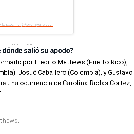
U
na publicación compartida de Jeremy Erraez Tv (@jeremyerraez_tv)
PUBLICIDAD
e dónde salió su apodo?
ormado por Fredito Mathews (Puerto Rico),
mbia), Josué Caballero (Colombia), y Gustavo
ue una ocurrencia de Carolina Rodas Cortez,
.
thews.