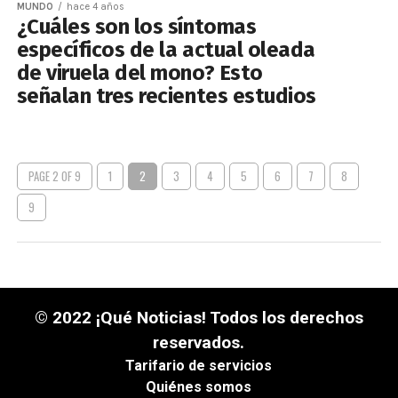
MUNDO
hace 4 años
¿Cuáles son los síntomas
específicos de la actual oleada
de viruela del mono? Esto
señalan tres recientes estudios
PAGE 2 OF 9
1
2
3
4
5
6
7
8
9
© 2022 ¡Qué Noticias! Todos los derechos
reservados.
Tarifario de servicios
Quiénes somos