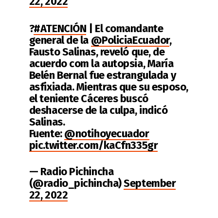
22, 2022
?
#ATENCIÓN
| El comandante
general de la
@PoliciaEcuador
,
Fausto Salinas, reveló que, de
acuerdo com la autopsia, María
Belén Bernal fue estrangulada y
asfixiada. Mientras que su esposo,
el teniente Cáceres buscó
deshacerse de la culpa, indicó
Salinas.
Fuente:
@notihoyecuador
pic.twitter.com/kaCfn335gr
— Radio Pichincha
(@radio_pichincha)
September
22, 2022