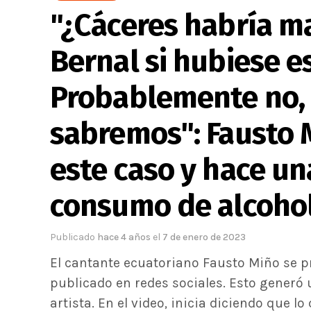
"¿Cáceres habría m
Bernal si hubiese e
Probablemente no, 
sabremos": Fausto 
este caso y hace un
consumo de alcoho
Publicado
hace 4 años
el
7 de enero de 2023
El cantante ecuatoriano Fausto Miño se p
publicado en redes sociales. Esto generó 
artista. En el video, inicia diciendo que l