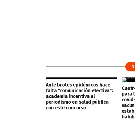
N
Ante brotes epidémicos hace
Cuatr
falta "comunicación efectiva":
para l
academia incentiva el
covid-
periodismo en salud pública
vacun
con este concurso
estab
habil