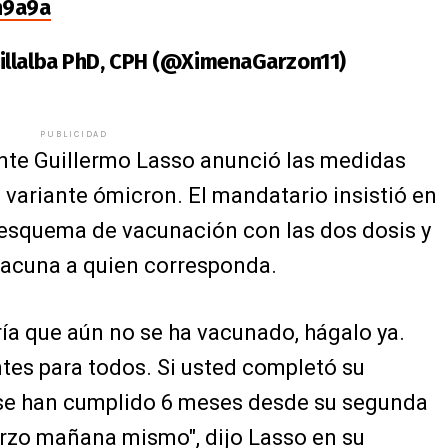
n9a9a
illalba PhD, CPH (@XimenaGarzon11)
PUBLICIDAD
ente Guillermo Lasso anunció las medidas
a variante ómicron. El mandatario insistió en
 esquema de vacunación con las dos dosis y
a vacuna a quien corresponda.
ría que aún no se ha vacunado, hágalo ya.
tes para todos. Si usted completó su
se han cumplido 6 meses desde su segunda
erzo mañana mismo", dijo Lasso en su