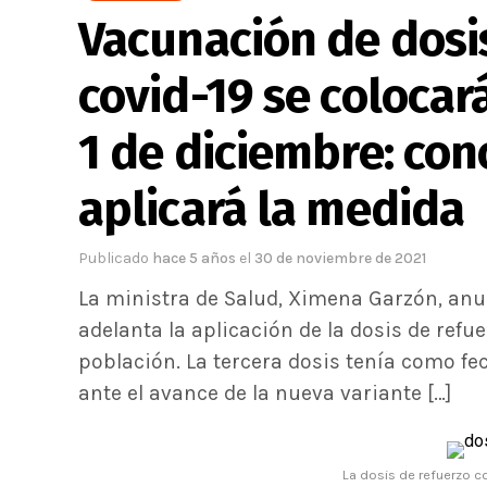
Vacunación de dosis
covid-19 se colocar
1 de diciembre: con
aplicará la medida
Publicado
hace 5 años
el
30 de noviembre de 2021
La ministra de Salud, Ximena Garzón, anu
adelanta la aplicación de la dosis de refue
población. La tercera dosis tenía como fe
ante el avance de la nueva variante […]
La dosis de refuerzo c