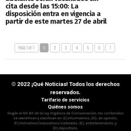
cita desde las 15:00: La
disposición entra en vigencia a
partir de este martes 27 de abril
PAGE 1 OF 7
1
2
3
4
5
6
7
© 2022 ¡Qué Noticias! Todos los derechos
reservados.
Tarifario de servicios
Quiénes somos
Según el Art. 60 de la Ley Orgánica de Comunicación, los contenidos
se identifican y clasifican en: (I),informativos; (O), de opinión;
(F),formativos/educativos/culturales; (E), entretenimiento; y
(D),deportivos.