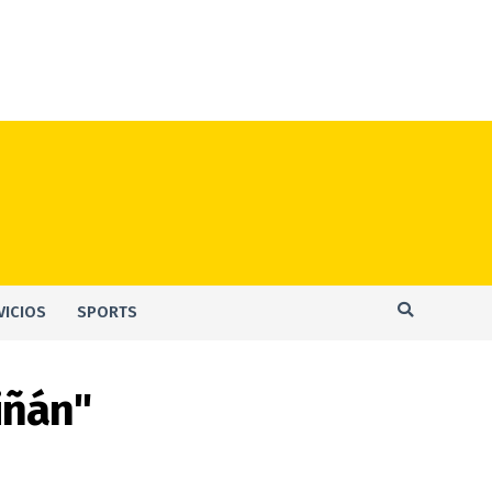
VICIOS
SPORTS
iñán"