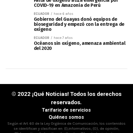
Falta de oxígeno atiza emergencia por
COVID-19 en Amazonia de Perú
ECUADOR
hace 6 años
Gobierno del Guayas donó equipos de
bioseguridad y empezó con la entrega de
oxígeno
ECUADOR
hace 7 años
Océanos sin oxígeno, amenaza ambiental
del 2020
© 2022 ¡Qué Noticias! Todos los derechos
reservados.
Tarifario de servicios
Quiénes somos
Según el Art. 60 de la Ley Orgánica de Comunicación, los contenidos
se identifican y clasifican en: (I),informativos; (O), de opinión;