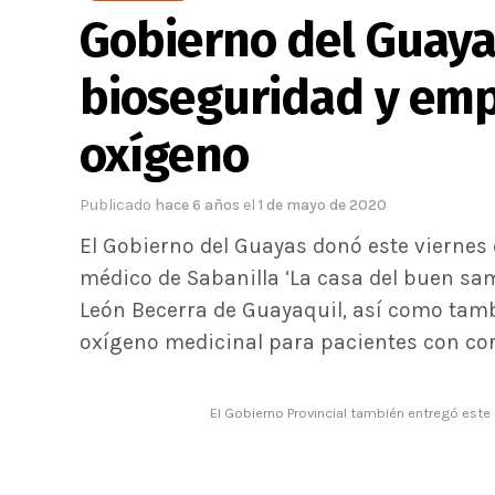
Gobierno del Guaya
bioseguridad y emp
oxígeno
Publicado
hace 6 años
el
1 de mayo de 2020
El Gobierno del Guayas donó este viernes
médico de Sabanilla ‘La casa del buen sam
León Becerra de Guayaquil, así como tamb
oxígeno medicinal para pacientes con coro
El Gobierno Provincial también entregó este