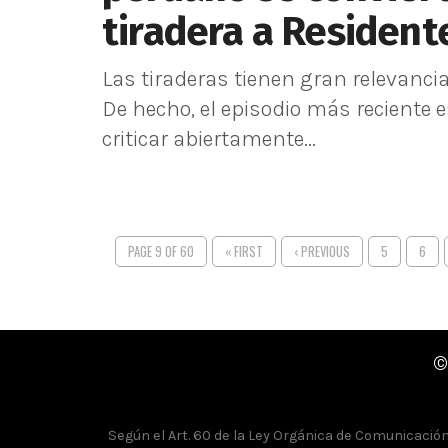
tiradera a Resident
Las tiraderas tienen gran relevancia
De hecho, el episodio más reciente 
criticar abiertamente...
PAGE 9 OF 60
« FIRST
‹ PREVIOUS
5
6
©
Según el Art. 60 de la Ley Orgánica de Comunicación, 