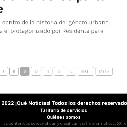
e
 dentro de la historia del género urbano.
es el protagonizado por Residente para
7
8
9
10
11
12
13
NEXT ›
LAST »
 2022 ¡Qué Noticias! Todos los derechos reservado
Tarifario de servicios
Quiénes somos
los contenidos se identifican y clasifican en: (I),informativos; (O), 