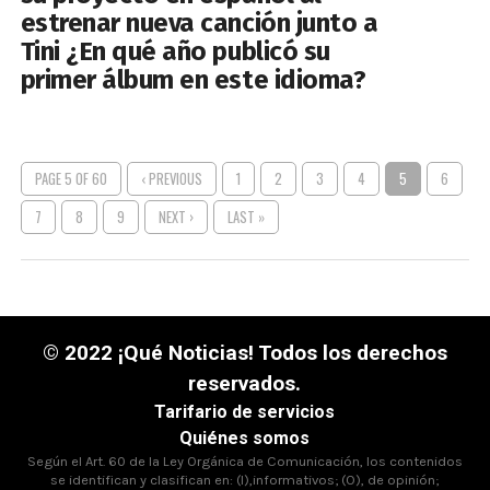
estrenar nueva canción junto a
Tini ¿En qué año publicó su
primer álbum en este idioma?
PAGE 5 OF 60
‹ PREVIOUS
1
2
3
4
5
6
7
8
9
NEXT ›
LAST »
© 2022 ¡Qué Noticias! Todos los derechos
reservados.
Tarifario de servicios
Quiénes somos
Según el Art. 60 de la Ley Orgánica de Comunicación, los contenidos
se identifican y clasifican en: (I),informativos; (O), de opinión;