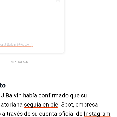
r J Balvin (@jbalvin)
PUBLICIDAD
ito
 J Balvin había confirmado que su
cuatoriana
seguía en pie
. Spot, empresa
 a través de su cuenta oficial de
Instagram