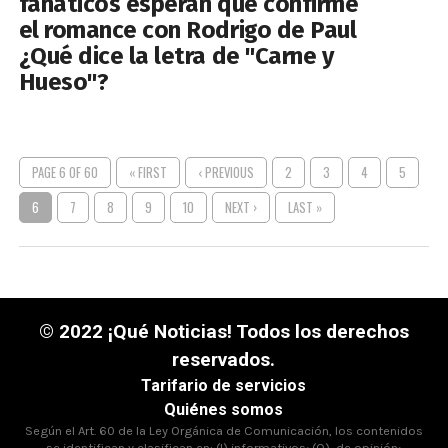
fanáticos esperan que confirme
el romance con Rodrigo de Paul
¿Qué dice la letra de "Carne y
Hueso"?
PAGE 6 OF 60
« FIRST
‹ PREVIOUS
2
3
4
5
6
7
8
9
10
NEXT ›
LAST »
© 2022 ¡Qué Noticias! Todos los derechos
reservados.
Tarifario de servicios
Quiénes somos
Según el Art. 60 de la Ley Orgánica de Comunicación, los contenidos
se identifican y clasifican en: (I),informativos; (O), de opinión;