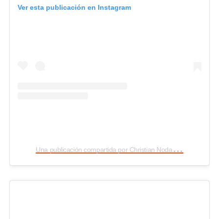
Ver esta publicación en Instagram
U
na publicación compartida por Christian Nodal ?? ?? (@nodal)