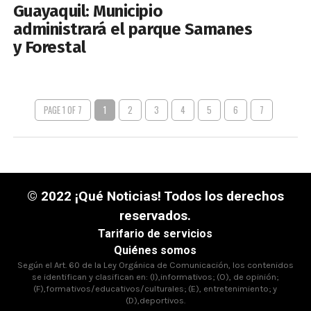
Guayaquil: Municipio
administrará el parque Samanes
y Forestal
PAGE 1 OF 7
1
2
3
4
5
6
7
© 2022 ¡Qué Noticias! Todos los derechos
reservados.
Tarifario de servicios
Quiénes somos
Según el Art. 60 de la Ley Orgánica de Comunicación, los contenidos
se identifican y clasifican en: (I),informativos; (O), de opinión;
(F),formativos/educativos/culturales; (E), entretenimiento; y
(D),deportivos.