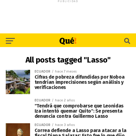
PUBLICIDAD
All posts tagged "Lasso"
ECUADOR
hace 7 meses
Cifras de pobreza difundidas por Noboa
tendrían imprecisiones según análisis y
verificaciones
ECUADOR
hace 2 años
"Tendrá que comprobarse que Leonidas
Iza intentó quemar Quito": Se presenta
denuncia contra Guillermo Lasso
ECUADOR
hace 3 años
Correa defiende a Lasso para atacar a la
fiscal Diana Salazar: Esto fue lo que dijo