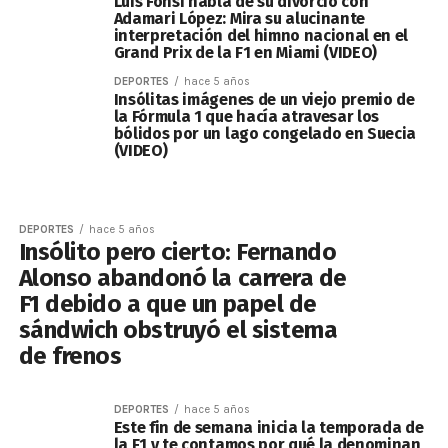
Luis Fonsi habla de su divorcio con
Adamari López: Mira su alucinante
interpretación del himno nacional en el
Grand Prix de la F1 en Miami (VIDEO)
DEPORTES
hace 5 años
Insólitas imágenes de un viejo premio de
la Fórmula 1 que hacía atravesar los
bólidos por un lago congelado en Suecia
(VIDEO)
DEPORTES
hace 5 años
Insólito pero cierto: Fernando
Alonso abandonó la carrera de
F1 debido a que un papel de
sándwich obstruyó el sistema
de frenos
DEPORTES
hace 5 años
Este fin de semana inicia la temporada de
la F1 y te contamos por qué la denominan