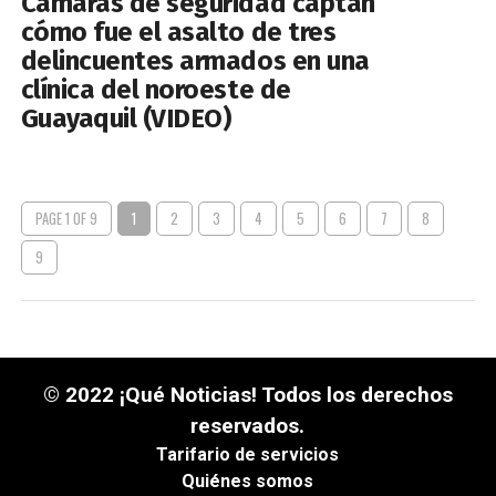
Cámaras de seguridad captan
cómo fue el asalto de tres
delincuentes armados en una
clínica del noroeste de
Guayaquil (VIDEO)
PAGE 1 OF 9
1
2
3
4
5
6
7
8
9
© 2022 ¡Qué Noticias! Todos los derechos
reservados.
Tarifario de servicios
Quiénes somos