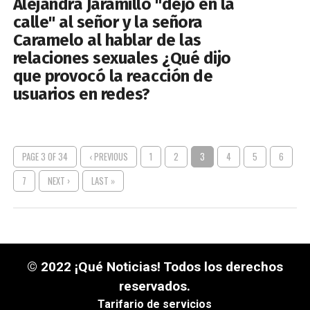
Alejandra Jaramillo "dejó en la
calle" al señor y la señora
Caramelo al hablar de las
relaciones sexuales ¿Qué dijo
que provocó la reacción de
usuarios en redes?
PAGE 3 OF 34
‹ PREVIOUS
1
2
3
4
5
6
7
NEXT ›
LAST »
© 2022 ¡Qué Noticias! Todos los derechos
reservados.
Tarifario de servicios