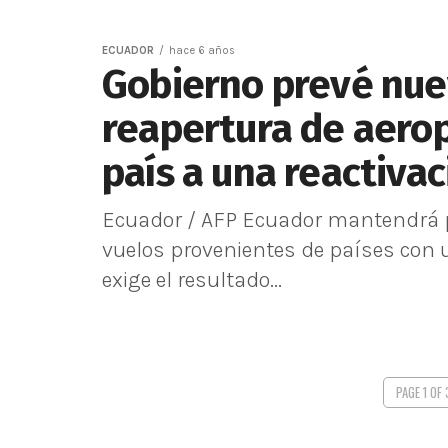
ECUADOR
hace 6 años
Gobierno prevé nue
reapertura de aero
país a una reactivac
Ecuador / AFP Ecuador mantendrá p
vuelos provenientes de países con u
exige el resultado...
PAGE 1 OF 