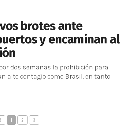
vos brotes ante
puertos y encaminan al
ión
or dos semanas la prohibición para
n alto contagio como Brasil, en tanto
3
1
2
3