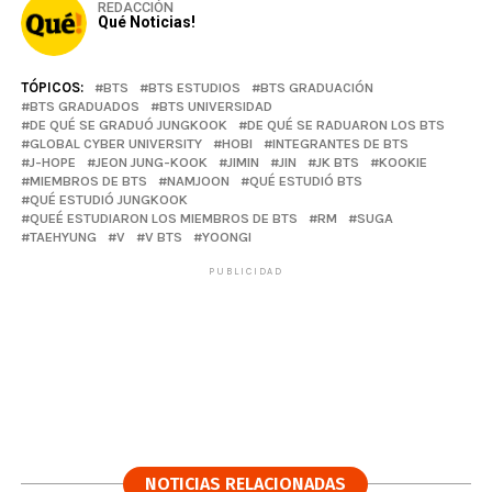
REDACCIÓN
Qué Noticias!
TÓPICOS:
BTS
BTS ESTUDIOS
BTS GRADUACIÓN
BTS GRADUADOS
BTS UNIVERSIDAD
DE QUÉ SE GRADUÓ JUNGKOOK
DE QUÉ SE RADUARON LOS BTS
GLOBAL CYBER UNIVERSITY
HOBI
INTEGRANTES DE BTS
J-HOPE
JEON JUNG-KOOK
JIMIN
JIN
JK BTS
KOOKIE
MIEMBROS DE BTS
NAMJOON
QUÉ ESTUDIÓ BTS
QUÉ ESTUDIÓ JUNGKOOK
QUEÉ ESTUDIARON LOS MIEMBROS DE BTS
RM
SUGA
TAEHYUNG
V
V BTS
YOONGI
PUBLICIDAD
NOTICIAS RELACIONADAS