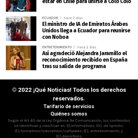
estar en Chile para unirse a Colo Colo
ECUADOR
hace 2 días
El ministro de IA de Emiratos Árabes
Unidos llega a Ecuador para reunirse
con Noboa
ENTRETENIMIENTO
hace 2 días
Así agradeció Alejandra Jaramillo el
reconocimiento recibido en España
tras su salida de programa
© 2022 ¡Qué Noticias! Todos los derechos
reservados.
Tarifario de servicios
Quiénes somos
Según el Art. 60 de la Ley Orgánica de Comunicación, los contenidos
se identifican y clasifican en: (I),informativos; (O), de opinión;
(F),formativos/educativos/culturales; (E), entretenimiento; y
(D),deportivos.