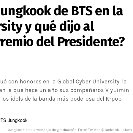
Jungkook de BTS en la
ity y qué dijo al
Premio del Presidente?
ó con honores en la Global Cyber University, la
 en la que hace un año sus compañeros V y Jimin
 los idols de la banda más poderosa del K-pop
Jungkook en su mensaje de graduación. Foto: Twitter @taekook_latam