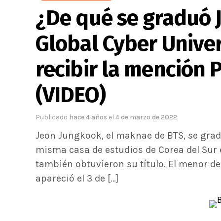
¿De qué se graduó 
Global Cyber Univers
recibir la mención 
(VIDEO)
Publicado
hace 4 años
el
4 de marzo de 2022
Jeon Jungkook, el maknae de BTS, se gradu
misma casa de estudios de Corea del Sur
también obtuvieron su título. El menor de
apareció el 3 de […]