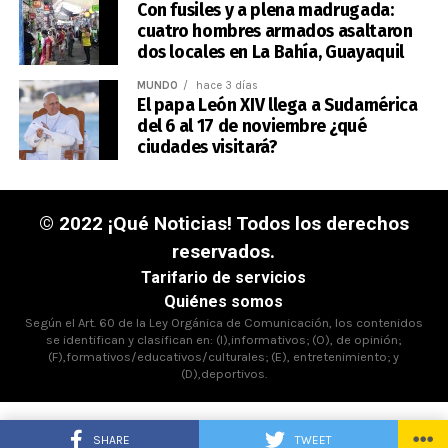
Con fusiles y a plena madrugada:
cuatro hombres armados asaltaron
dos locales en La Bahía, Guayaquil
MUNDO
hace 3 días
El papa León XIV llega a Sudamérica
del 6 al 17 de noviembre ¿qué
ciudades visitará?
© 2022 ¡Qué Noticias! Todos los derechos
reservados.
Tarifario de servicios
Quiénes somos
Según el Art. 60 de la Ley Orgánica de Comunicación, los contenidos
se identifican y clasifican en: (I),informativos; (O), de opinión;
(F),formativos/educativos/culturales; (E), entretenimiento; y
(D),deportivos.
SHARE
TWEET