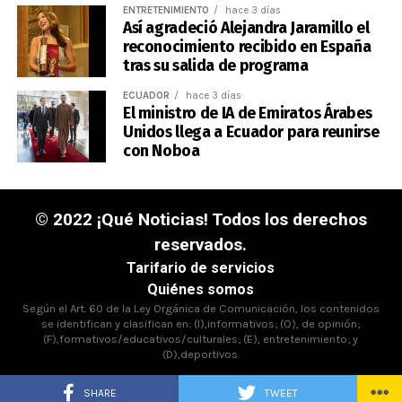
ENTRETENIMIENTO
hace 3 días
Así agradeció Alejandra Jaramillo el
reconocimiento recibido en España
tras su salida de programa
ECUADOR
hace 3 días
El ministro de IA de Emiratos Árabes
Unidos llega a Ecuador para reunirse
con Noboa
© 2022 ¡Qué Noticias! Todos los derechos
reservados.
Tarifario de servicios
Quiénes somos
Según el Art. 60 de la Ley Orgánica de Comunicación, los contenidos
se identifican y clasifican en: (I),informativos; (O), de opinión;
(F),formativos/educativos/culturales; (E), entretenimiento; y
(D),deportivos.
SHARE
TWEET