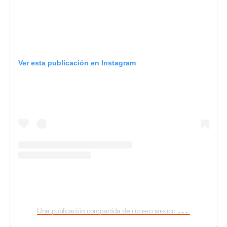
Ver esta publicación en Instagram
U
na publicación compartida de ʟᴜᴄᴇʀᴏ ᴍᴇxɪᴄᴏ ? (@lucerolatin_america)