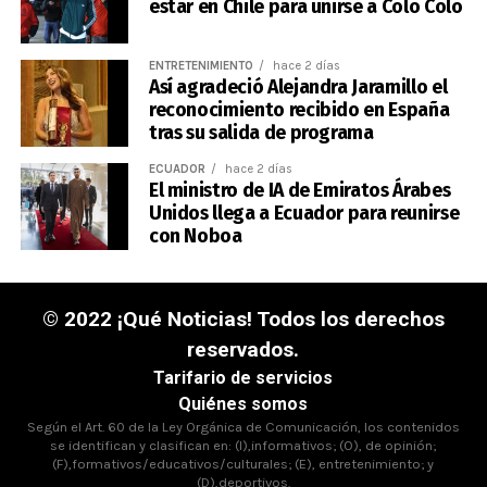
estar en Chile para unirse a Colo Colo
ENTRETENIMIENTO
hace 2 días
Así agradeció Alejandra Jaramillo el
reconocimiento recibido en España
tras su salida de programa
ECUADOR
hace 2 días
El ministro de IA de Emiratos Árabes
Unidos llega a Ecuador para reunirse
con Noboa
© 2022 ¡Qué Noticias! Todos los derechos
reservados.
Tarifario de servicios
Quiénes somos
Según el Art. 60 de la Ley Orgánica de Comunicación, los contenidos
se identifican y clasifican en: (I),informativos; (O), de opinión;
(F),formativos/educativos/culturales; (E), entretenimiento; y
(D),deportivos.