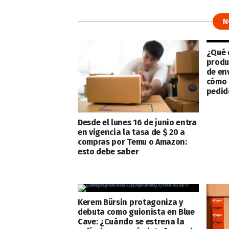
N
¿Qué 
produ
de en
cómo 
pedid
Desde el lunes 16 de junio entra
en vigencia la tasa de $ 20 a
compras por Temu o Amazon:
esto debe saber
Kerem Bürsin protagoniza y
debuta como guionista en Blue
Cave: ¿Cuándo se estrena la