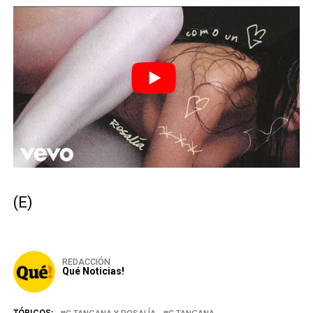
(E)
REDACCIÓN
Qué Noticias!
TÓPICOS:
C TANGANA Y ROSALÍA
C.TANGANA