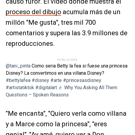
causó furor. El video donde muestra el
proceso del dibujo
acumula más de un
millón "Me gusta", tres mil 700
comentarios y supera las 3.9 millones de
reproducciones.
PUBLICIDAD
@tani_pinta
Como seria Betty la fea si fuese una princesa
Disney? La convertimos en una villana Disney?
#bettylafea
#disney
#arte
#princesasdisney
#artistatiktok
#digitalart
♬ Why You Asking All Them
Questions – Spoken Reasons
"Me encanta", "Quiero verla como villana
y a Marce como la princesa", "eres
genial", "Ay amé, quiero ver a Don