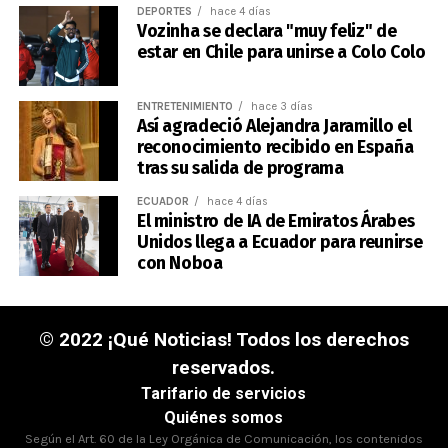
DEPORTES
hace 4 días
Vozinha se declara "muy feliz" de
estar en Chile para unirse a Colo Colo
ENTRETENIMIENTO
hace 3 días
Así agradeció Alejandra Jaramillo el
reconocimiento recibido en España
tras su salida de programa
ECUADOR
hace 4 días
El ministro de IA de Emiratos Árabes
Unidos llega a Ecuador para reunirse
con Noboa
© 2022 ¡Qué Noticias! Todos los derechos
reservados.
Tarifario de servicios
Quiénes somos
Según el Art. 60 de la Ley Orgánica de Comunicación, los contenidos