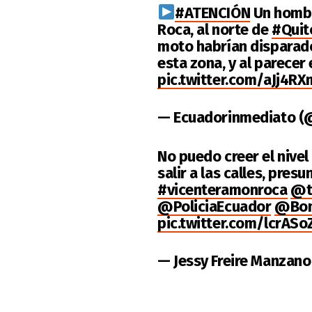
#ATENCIÓN
Un hombr
Roca, al norte de
#Quit
moto habrían disparado
esta zona, y al parecer
pic.twitter.com/aJj4R
— Ecuadorinmediato (
No puedo creer el nivel
salir a las calles, presu
#vicenteramonroca
@t
@PoliciaEcuador
@Bom
pic.twitter.com/lcrASo
— Jessy Freire Manzano