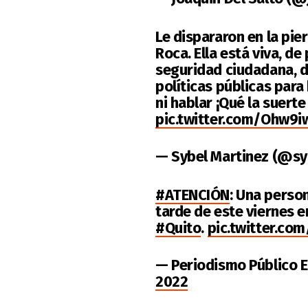
Le dispararon en la pie
Roca. Ella está viva, de
seguridad ciudadana, 
políticas públicas para
ni hablar ¡Qué la suert
pic.twitter.com/Ohw9i
— Sybel Martinez (@sy
#ATENCIÓN
: Una person
tarde de este viernes e
#Quito
.
pic.twitter.c
— Periodismo Público
2022