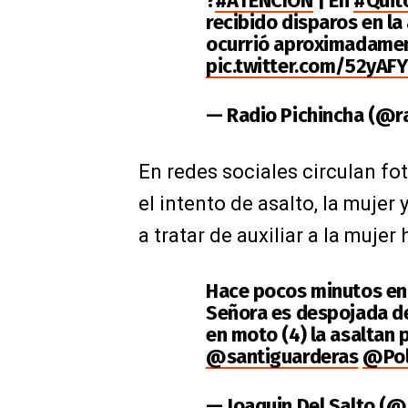
?
#ATENCIÓN
| En
#Quit
recibido disparos en l
ocurrió aproximadamen
pic.twitter.com/52yAF
— Radio Pichincha (@r
En redes sociales circulan fot
el intento de asalto, la mujer
a tratar de auxiliar a la mujer
Hace pocos minutos e
Señora es despojada de
en moto (4) la asaltan
@santiguarderas
@Pol
— Joaquin Del Salto (@