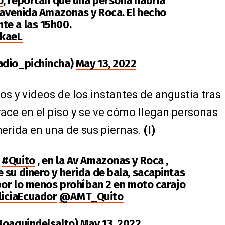
o
, reportan que una persona habría
a avenida Amazonas y Roca. El hecho
te a las 15h00.
YkaeL
adio_pichincha)
May 13, 2022
os y videos de los instantes de angustia tras
 yace en el piso y se ve cómo llegan personas
 herida en una de sus piernas.
(I)
n
#Quito
, en la Av Amazonas y Roca ,
 su dinero y herida de bala, sacapintas
 por lo menos prohíban 2 en moto carajo
iciaEcuador
@AMT_Quito
Joaquindelsalto)
May 13, 2022