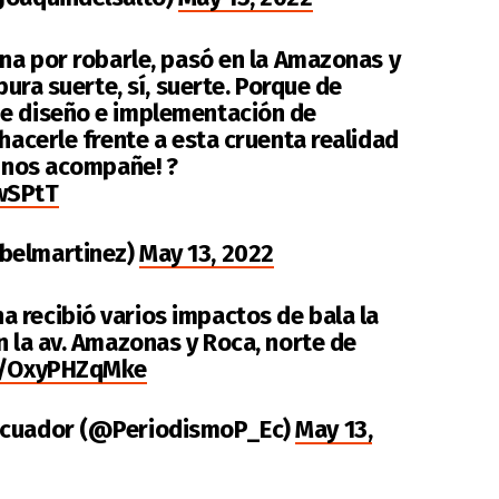
rna por robarle, pasó en la Amazonas y
 pura suerte, sí, suerte. Porque de
de diseño e implementación de
 hacerle frente a esta cruenta realidad
e nos acompañe! ?
wSPtT
belmartinez)
May 13, 2022
a recibió varios impactos de bala la
n la av. Amazonas y Roca, norte de
om/OxyPHZqMke
 Ecuador (@PeriodismoP_Ec)
May 13,