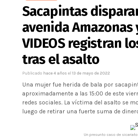
Sacapintas disparan
avenida Amazonas y
VIDEOS registran lo
tras el asalto
Publicado
hace 4 años
el
13 de mayo de 2022
Una mujer fue herida de bala por sacapin
aproximadamente a las 15:00 de este vier
redes sociales. La víctima del asalto se m
luego de retirar una fuerte suma de dinero
Un presunto caso de sicariato 