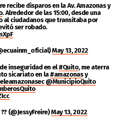
e recibe disparos en la Av. Amazonas y
o
. Alrededor de las 15:00, desde una
 al ciudadanos que transitaba por
 evitó ser robado.
XmXpF
@ecuainm_oficial)
May 13, 2022
 de inseguridad en el
#Quito
, me aterra
nto sicariato en la
#amazonas
y
eleamazonasec
@MunicipioQuito
berosQuito
ZIcc
 ?? (@JessyFreire)
May 13, 2022