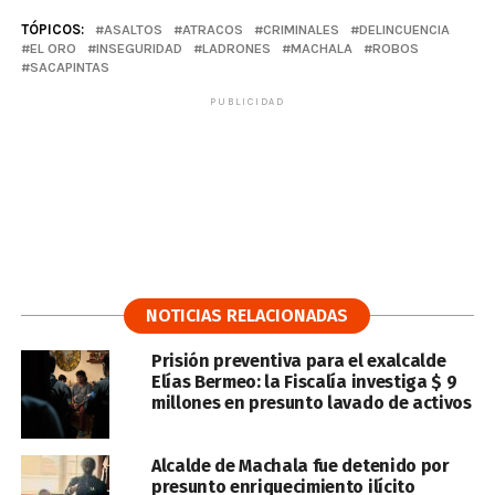
TÓPICOS:
ASALTOS
ATRACOS
CRIMINALES
DELINCUENCIA
EL ORO
INSEGURIDAD
LADRONES
MACHALA
ROBOS
SACAPINTAS
PUBLICIDAD
NOTICIAS RELACIONADAS
Prisión preventiva para el exalcalde
Elías Bermeo: la Fiscalía investiga $ 9
millones en presunto lavado de activos
Alcalde de Machala fue detenido por
presunto enriquecimiento ilícito