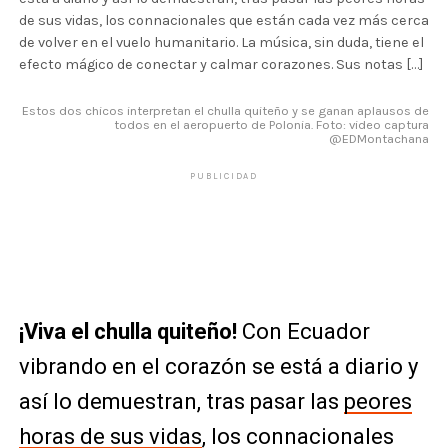
de sus vidas, los connacionales que están cada vez más cerca
de volver en el vuelo humanitario. La música, sin duda, tiene el
efecto mágico de conectar y calmar corazones. Sus notas […]
Estos dos chicos interpretan el chulla quiteño y se ganan aplausos de
todos en el aeropuerto de Polonia. Foto: video captura
@EDMontachana
PUBLICIDAD
¡Viva el chulla quiteño!
Con Ecuador
vibrando en el corazón se está a diario y
así lo demuestran, tras pasar las
peores
horas de sus vidas
, los connacionales