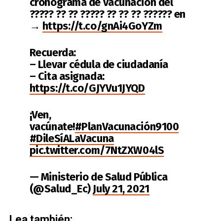
cronograma de vacunación del
????? ?? ?? ????? ?? ?? ?? ?????? en
→
https://t.co/gnAi4GoYZm
Recuerda:
– Llevar cédula de ciudadanía
– Cita asignada:
https://t.co/GJYVu1JYQD
¡Ven,
vacúnate!
#PlanVacunación9100
#DileSíALaVacuna
pic.twitter.com/7NtZXW04lS
— Ministerio de Salud Pública
(@Salud_Ec)
July 21, 2021
Lea también: