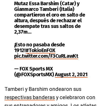
Mutaz Essa Barshim (Catar) y
Gianmarco Tamberi (Italia)
compartieron el oro en salto de
altura, después de rechazar el
desempate tras sus saltos de
2,37m…
¡Esto no pasaba desde
1912!
#TokioEnFOX
pic.twitter.com/F3CuRLawKt
— FOX Sports MX
(@FOXSportsMX)
August 2, 2021
Tamberi y Barshim ondearon sus
respectivas banderas
y celebraron con
sus entrenadores y amigos. Los atletas