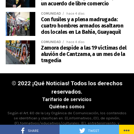
un acuerdo de libre comercio
COMUNIDAD
hace 4 días
Con fusiles y a plena madrugada:
cuatro hombres armados asaltaron
dos locales en La Bahía, Guayaquil
COMUNIDAD
hace 4 días
Zamora despide a las 19 víctimas del
aluvión de Cantzama, a un mes de la
tragedia
© 2022 ¡Qué Noticias! Todos los derechos
reservados.
Tarifario de servicios
Quiénes somos
Según el Art. 60 de la Ley Orgánica de Comunicación, los contenidos
se identifican y clasifican en: (I),informativos; (O), de opinión;
(F),formativos/educativos/culturales; (E), entretenimiento; y
(D),deportivos.
SHARE
TWEET