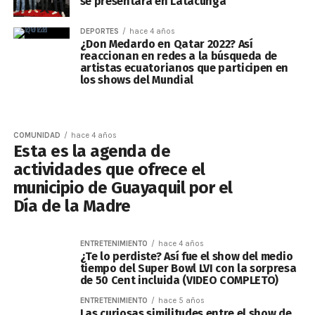
se presentará en Latacunga
DEPORTES
hace 4 años
¿Don Medardo en Qatar 2022? Así
reaccionan en redes a la búsqueda de
artistas ecuatorianos que participen en
los shows del Mundial
COMUNIDAD
hace 4 años
Esta es la agenda de
actividades que ofrece el
municipio de Guayaquil por el
Día de la Madre
ENTRETENIMIENTO
hace 4 años
¿Te lo perdiste? Así fue el show del medio
tiempo del Super Bowl LVI con la sorpresa
de 50 Cent incluida (VIDEO COMPLETO)
ENTRETENIMIENTO
hace 5 años
Las curiosas similitudes entre el show de