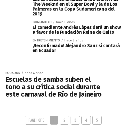
The Weeknd en el Super Bowl y la de Los
Palmeras en la Copa Sudamericana del
2019
COMUNIDAD
hace 6 años
El comediante Andrés López dará un show
a favor de la Fundación Reina de Quito
ENTRETENIMIENTO
hace 6 años
¡Reconfirmado! Alejandro Sanz sí cantará
en Ecuador
ECUADOR
hace 6 años
Escuelas de samba suben el
tono a su crítica social durante
este carnaval de Río de Jaineiro
PAGE 1 OF 5
1
2
3
4
5