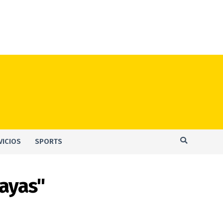
VICIOS
SPORTS
uayas"