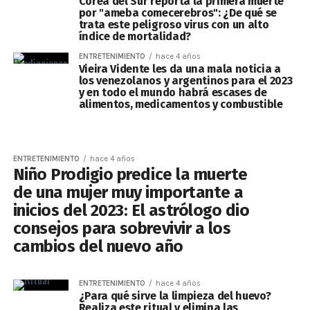
Corea del Sur reporta la primera muerte
por "ameba comecerebros": ¿De qué se
trata este peligroso virus con un alto
índice de mortalidad?
ENTRETENIMIENTO
hace 4 años
Vieira Vidente les da una mala noticia a
los venezolanos y argentinos para el 2023
y en todo el mundo habrá escases de
alimentos, medicamentos y combustible
ENTRETENIMIENTO
hace 4 años
Niño Prodigio predice la muerte
de una mujer muy importante a
inicios del 2023: El astrólogo dio
consejos para sobrevivir a los
cambios del nuevo año
ENTRETENIMIENTO
hace 4 años
¿Para qué sirve la limpieza del huevo?
Realiza este ritual y elimina las