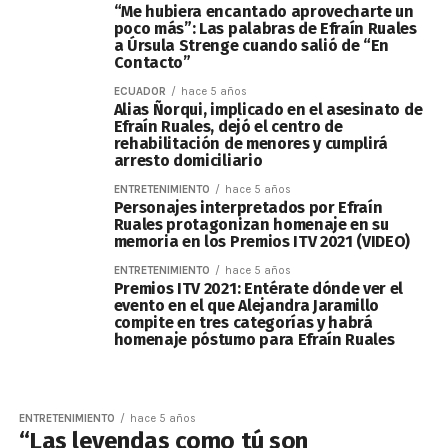
“Me hubiera encantado aprovecharte un
poco más”: Las palabras de Efraín Ruales
a Úrsula Strenge cuando salió de “En
Contacto”
ECUADOR
hace 5 años
Alias Ñorqui, implicado en el asesinato de
Efraín Ruales, dejó el centro de
rehabilitación de menores y cumplirá
arresto domiciliario
ENTRETENIMIENTO
hace 5 años
Personajes interpretados por Efraín
Ruales protagonizan homenaje en su
memoria en los Premios ITV 2021 (VIDEO)
ENTRETENIMIENTO
hace 5 años
Premios ITV 2021: Entérate dónde ver el
evento en el que Alejandra Jaramillo
compite en tres categorías y habrá
homenaje póstumo para Efraín Ruales
ENTRETENIMIENTO
hace 5 años
“Las leyendas como tú son